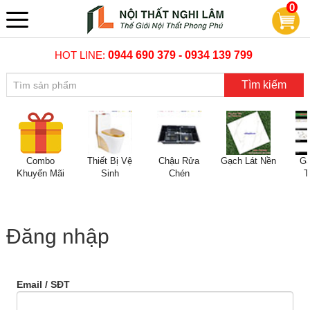
0
HOT LINE:
0944 690 379 - 0934 139 799
Tìm kiếm
Combo
Thiết Bị Vệ
Chậu Rửa
Gạch Lát Nền
Gạ
Khuyến Mãi
Sinh
Chén
T
Đăng nhập
Email / SĐT