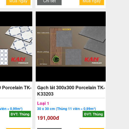
Mua ngay
Chi tiết
Mua ngay
 Porcelain TK-
Gạch lát 300x300 Porcelain TK-
K33203
Loại 1
viên = 0,99m²)
30 x 30 cm (Thùng 11 viên = 0,99m²)
ĐVT: Thùng
ĐVT: Thùng
191,000đ