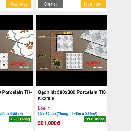
Mua ngay
Chi tiết
Mua ngay
 Porcelain TK-
Gạch lát 300x300 Porcelain TK-
K33406
Loại 1
viên = 0,99m²)
30 x 30 cm (Thùng 11 viên = 0,99m²)
ĐVT: Thùng
ĐVT: Thùng
201,000đ