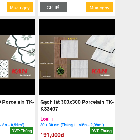
Mua ngay
Chi tiết
Mua ngay
 Porcelain TK-
Gạch lát 300x300 Porcelain TK-
K33407
Loại 1
viên = 0,99m²)
30 x 30 cm (Thùng 11 viên = 0,99m²)
ĐVT: Thùng
ĐVT: Thùng
191,000đ