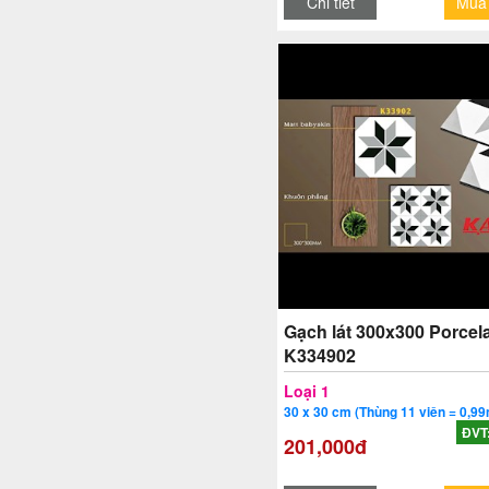
Chi tiết
Mua
Gạch lát 300x300 Porcela
K334902
Loại 1
30 x 30 cm (Thùng 11 viên = 0,99
ĐVT
201,000đ