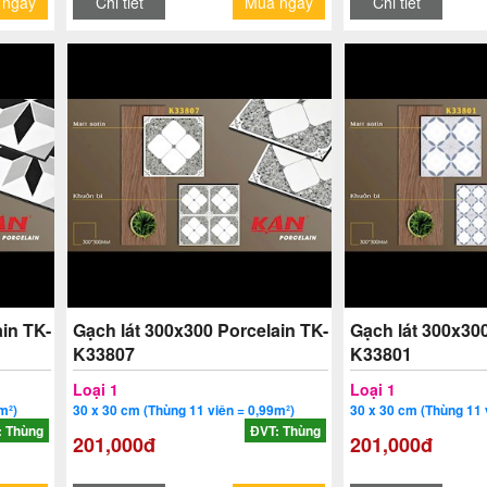
 ngay
Chi tiết
Mua ngay
Chi tiết
in TK-
Gạch lát 300x300 Porcelain TK-
Gạch lát 300x300
K33807
K33801
Loại 1
Loại 1
m²)
30 x 30 cm (Thùng 11 viên = 0,99m²)
30 x 30 cm (Thùng 11 
: Thùng
ĐVT: Thùng
201,000đ
201,000đ