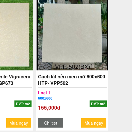
nite Vigracera
Gạch lát nền men mờ 600x600
 GP673
HTP- VPP502
Loại 1
600x600
ĐVT: m2
ĐVT: m2
155,000đ
Mua ngay
Chi tiết
Mua ngay