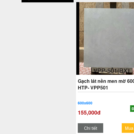
Gạch lát nền men mờ 60
HTP- VPP501
600x600
Đ
155,000đ
Chi tiết
Mua