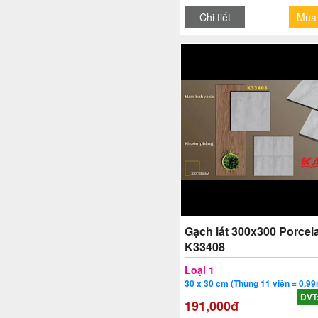
Chi tiết
Mua
Gạch lát 300x300 Porcela
K33408
Loại 1
30 x 30 cm (Thùng 11 viên = 0,99
ĐVT
191,000đ