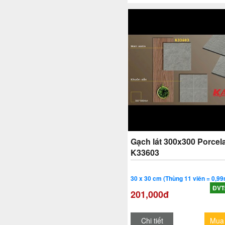
Gạch lát 300x300 Porcela
K33603
30 x 30 cm (Thùng 11 viên = 0,99
ĐVT
201,000đ
Chi tiết
Mua