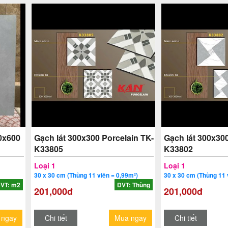
0x600
Gạch lát 300x300 Porcelain TK-
Gạch lát 300x300
K33805
K33802
Loại 1
Loại 1
30 x 30 cm (Thùng 11 viên = 0,99m²)
30 x 30 cm (Thùng 11 
VT: m2
ĐVT: Thùng
201,000đ
201,000đ
 ngay
Chi tiết
Mua ngay
Chi tiết