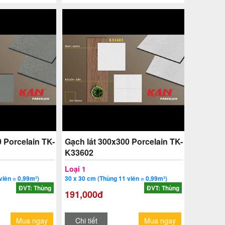
 Porcelain TK-
Gạch lát 300x300 Porcelain TK-
K33602
Loại 1
viên = 0,99m²)
30 x 30 cm (Thùng 11 viên = 0,99m²)
ĐVT: Thùng
ĐVT: Thùng
191,000đ
Mua ngay
Chi tiết
Mua ngay