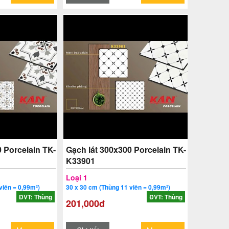
 Porcelain TK-
Gạch lát 300x300 Porcelain TK-
K33901
Loại 1
viên = 0,99m²)
30 x 30 cm (Thùng 11 viên = 0,99m²)
ĐVT: Thùng
ĐVT: Thùng
201,000đ