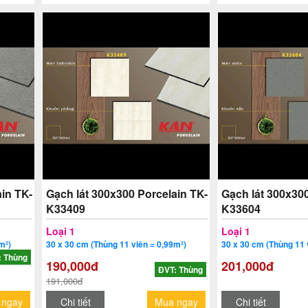
in TK-
Gạch lát 300x300 Porcelain TK-
Gạch lát 300x300
K33409
K33604
Loại 1
Loại 1
m²)
30 x 30 cm (Thùng 11 viên = 0,99m²)
30 x 30 cm (Thùng 11 
: Thùng
190,000đ
201,000đ
ĐVT: Thùng
191,000đ
 ngay
Chi tiết
Mua ngay
Chi tiết