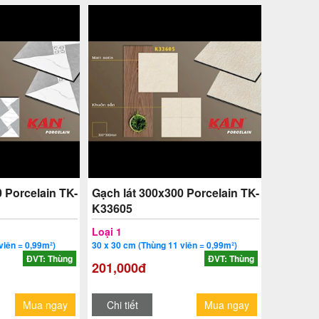
 Porcelain TK-
Gạch lát 300x300 Porcelain TK-
K33605
Loại 1
viên = 0,99m²)
30 x 30 cm (Thùng 11 viên = 0,99m²)
ĐVT: Thùng
ĐVT: Thùng
201,000đ
Mua ngay
Chi tiết
Mua ngay