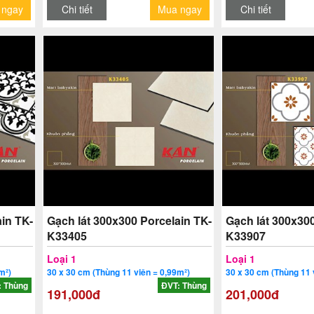
 ngay
Chi tiết
Mua ngay
Chi tiết
in TK-
Gạch lát 300x300 Porcelain TK-
Gạch lát 300x300
K33405
K33907
Loại 1
Loại 1
m²)
30 x 30 cm (Thùng 11 viên = 0,99m²)
30 x 30 cm (Thùng 11 
: Thùng
ĐVT: Thùng
191,000đ
201,000đ