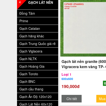
4
GẠCH LÁT NỀN
Đồng Tâm
Prime
Gạch Catalan
Gạch hãng khác
Gạch Trung Quốc giá rẻ
Gạch Viglacera
Gạch NLTK
Gạch lát nền granite (60
Gạch Hoàng Gia
Vigracera kem vàng TP-
Gạch Toroto
Loại 1
600x600
Gạch BNC
Đ
190,000đ
Gạch cầu thang
Gạch Ấn Độ 120x120
Chi tiết
Mua
Gạch Lát Nền 60x120