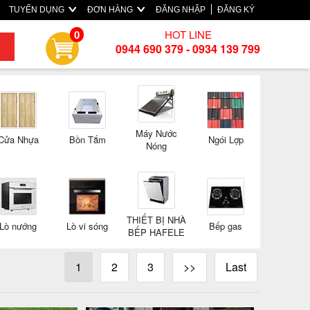
TUYỂN DỤNG
ĐƠN HÀNG
ĐĂNG NHẬP
ĐĂNG KÝ
HOT LINE
0
0944 690 379 - 0934 139 799
Máy Nước
Cửa Nhựa
Bồn Tắm
Ngói Lợp
Nóng
THIẾT BỊ NHÀ
Lò nướng
Lò vi sóng
Bếp gas
BẾP HAFELE
1
2
3
>>
Last