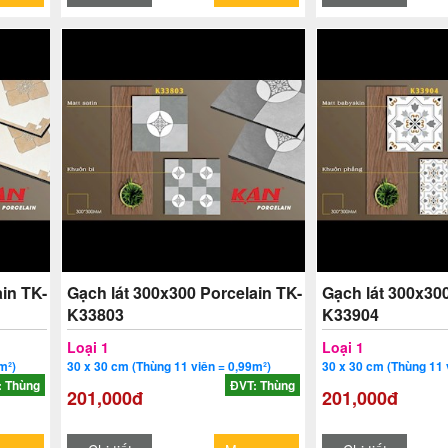
in TK-
Gạch lát 300x300 Porcelain TK-
Gạch lát 300x300
K33803
K33904
Loại 1
Loại 1
m²)
30 x 30 cm (Thùng 11 viên = 0,99m²)
30 x 30 cm (Thùng 11 
: Thùng
ĐVT: Thùng
201,000đ
201,000đ