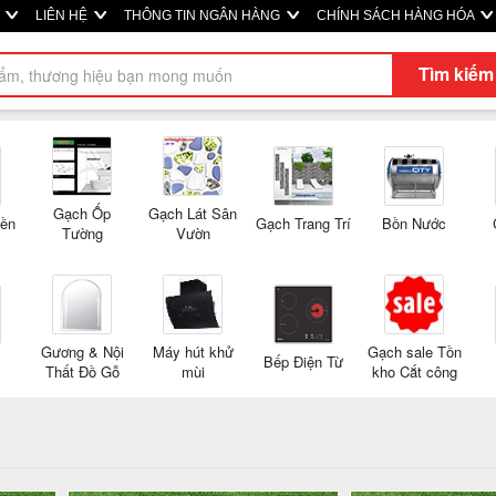
M
LIÊN HỆ
THÔNG TIN NGÂN HÀNG
CHÍNH SÁCH HÀNG HÓA
Tìm kiếm
Gạch Ốp
Gạch Lát Sân
Nền
Gạch Trang Trí
Bồn Nước
Tường
Vườn
Gương & Nội
Máy hút khử
Gạch sale Tồn
Bếp Điện Từ
Thất Đồ Gỗ
mùi
kho Cắt công