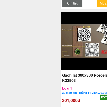
Chi tiết
Mua
Gạch lát 300x300 Porcela
K33903
Loại 1
30 x 30 cm (Thùng 11 viên = 0,99
ĐVT
201,000đ