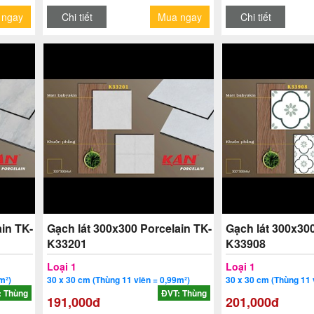
 ngay
Chi tiết
Mua ngay
Chi tiết
in TK-
Gạch lát 300x300 Porcelain TK-
Gạch lát 300x300
K33201
K33908
Loại 1
Loại 1
m²)
30 x 30 cm (Thùng 11 viên = 0,99m²)
30 x 30 cm (Thùng 11 
: Thùng
ĐVT: Thùng
191,000đ
201,000đ