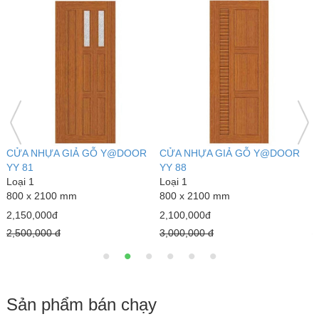
CỬA NHỰA GIẢ GỖ Y@DOOR
CỬA NHỰA GIẢ GỖ Y@DOOR
C
YY 91
YB 86
Y
Loại 1
Loại 1
L
800 x 2100 mm
800 x 2100 mm
8
2,100,000đ
2,100,000đ
2
3,000,000 đ
3,000,000 đ
2
Sản phẩm bán chạy