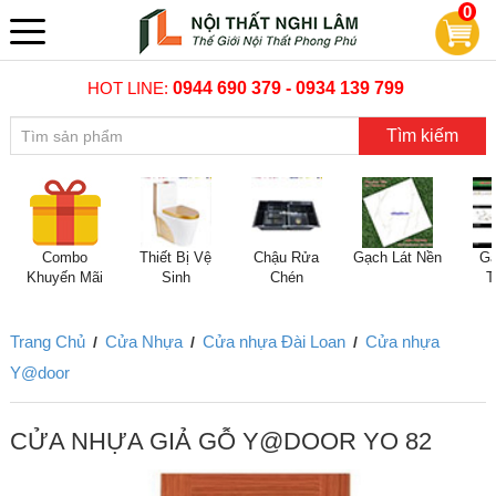
0
HOT LINE:
0944 690 379 - 0934 139 799
Tìm kiếm
Combo
Thiết Bị Vệ
Chậu Rửa
Gạch Lát Nền
Gạ
Khuyến Mãi
Sinh
Chén
T
Trang Chủ
Cửa Nhựa
Cửa nhựa Đài Loan
Cửa nhựa
/
/
/
Y@door
CỬA NHỰA GIẢ GỖ Y@DOOR YO 82