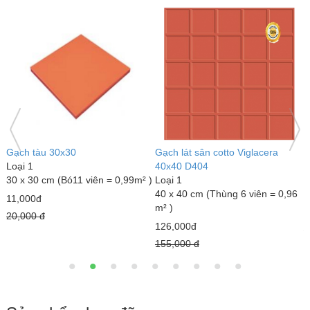
Gạch đỏ lát sân Gốm Mỹ
Gạch lát sân tráng men Mikado
G
Loại 1
GLM4040MX
L
40 x 40 cm (Thùng 6 viên = 0,96
Loại 1
3
m² )
40 x 40 cm (Thùng 6 viên = 0,96
m
m² )
18,000đ
7
23,000đ
22,000 đ
1
25,000 đ