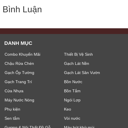
Bình Luận
DANH MỤC
Combo Khuyến Mãi
Thiết Bị Vệ Sinh
Chậu Rửa Chén
Gạch Lát Nền
Gạch Ốp Tường
Gạch Lát Sân Vườn
Gạch Trang Trí
Bồn Nước
Cửa Nhựa
Bồn Tắm
Máy Nước Nóng
Ngói Lợp
Phụ kiện
Keo
Sen tắm
Vòi nước
Gương & Nội Thất Đồ Gỗ
Máy hút khử mùi