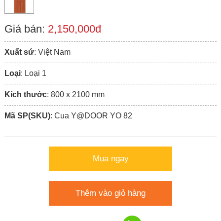
Giá bán:
2,150,000đ
Xuất sứ
: Việt Nam
Loại
: Loại 1
Kích thước
: 800 x 2100 mm
Mã SP(SKU)
: Cua Y@DOOR YO 82
Mua ngay
Thêm vào giỏ hàng