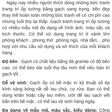
Ngày nay nhiều người thích dùng những bức
tranh
trang trí ốp tường bằng gạch sang trọng, bền đẹp
thay thế hoàn toàn những bức tranh vẽ có chi phí cao
nhưng tuổi thọ lại thấp .Gạch tranh trang trí ốp tường
có nhiều mẫu mã đa dạng về hình ảnh, màu sắc và
kích thước. Có thể sử dụng trang trí ở sảnh lớn
phòng khách , phong thờ ,phòng ngủ, nhà tắm... phù
hợp với nhu cầu sử dụng và sở thích của mỗi khách
hàng .
Độ bền
: Gạch có chất liệu bằng đá granite có độ bền
cao, có thể kéo dài tuổi thọ lâu hơn thế nếu bảo trì
gạch tốt .
Dễ vệ sinh
: Gạch ốp có bề mặc in kỹ thuật số ép
kính sáng bóng rất dễ lau chùi, cọ rửa. Bạn có thể
dùng khăn hoặc cây lau mềm, ướt để lau sạch vết
bẩn trên bề mặt , có thể lau vệ sinh hàng ngày.
Đa dạng về mẫu mã, màu sắc, kiểu dáng:
Công