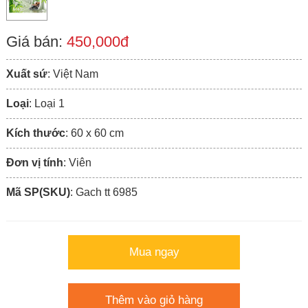
Giá bán:
450,000đ
Xuất sứ
: Việt Nam
Loại
: Loại 1
Kích thước
: 60 x 60 cm
Đơn vị tính
: Viên
Mã SP(SKU)
: Gach tt 6985
Mua ngay
Thêm vào giỏ hàng