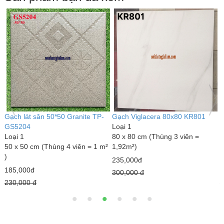
Gạch lát sân 50*50 Granite TP-
Gạch Viglacera 80x80 KR801
G
GS5204
Loại 1
A
Loại 1
80 x 80 cm (Thùng 3 viên =
L
²
50 x 50 cm (Thùng 4 viên = 1 m²
1,92m²)
6
)
1
235,000đ
185,000đ
2
300,000 đ
230,000 đ
2