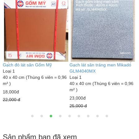
Gạch đỏ lát sân Gốm Mỹ
Gạch lát sân tráng men Mikado
G
Loại 1
GLM4040MX
L
40 x 40 cm (Thùng 6 viên = 0,96
Loại 1
3
m² )
40 x 40 cm (Thùng 6 viên = 0,96
m
m² )
18,000đ
7
23,000đ
22,000 đ
1
25,000 đ
Sản phẩm bạn đã xem