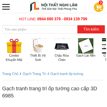
0
HOT LINE:
0944 690 379 - 0934 139 799
Tìm kiếm
Combo
Thiết Bị Vệ
Chậu Rửa
Gạch Lát Nền
Gạ
Khuyến Mãi
Sinh
Chén
T
Trang Chủ
Gạch Trang Trí
Gạch tranh ốp tường
/
/
Gạch tranh trang trí ốp tường cao cấp 3D
6985