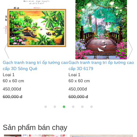
ao
Gạch tranh trang trí ốp tường cao
Gạch tranh trang trí ốp tường cao
G
cấp 3D Sông Quê
cấp 3D 6179
c
Loại 1
Loại 1
L
60 x 60 cm
60 x 60 cm
6
450,000đ
450,000đ
4
600,000 đ
600,000 đ
6
Sản phẩm bán chạy